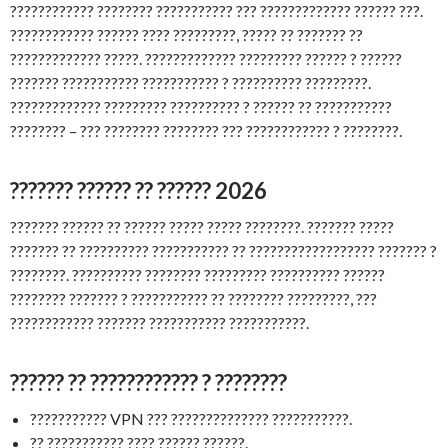
???????????? ???????? ??????????? ??? ????????????? ?????? ???.
???????????? ?????? ???? ?????????, ????? ?? ??????? ??
????????????? ?????. ????????????? ????????? ?????? ? ??????
??????? ??????????? ??????????? ? ?????????? ?????????.
????????????? ????????? ?????????? ? ?????? ?? ???????????
???????? – ??? ???????? ???????? ??? ???????????? ? ????????.
??????? ?????? ?? ?????? 2026
??????? ?????? ?? ?????? ????? ????? ????????. ??????? ?????
??????? ?? ?????????? ??????????? ?? ?????????????????? ??????? ?
????????. ?????????? ???????? ????????? ?????????? ??????
???????? ??????? ? ??????????? ?? ???????? ?????????, ???
???????????? ??????? ??????????? ???????????.
?????? ?? ???????????? ? ????????
??????????? VPN ??? ?????????????? ???????????.
?? ??????????? ???? ?????? ??????.