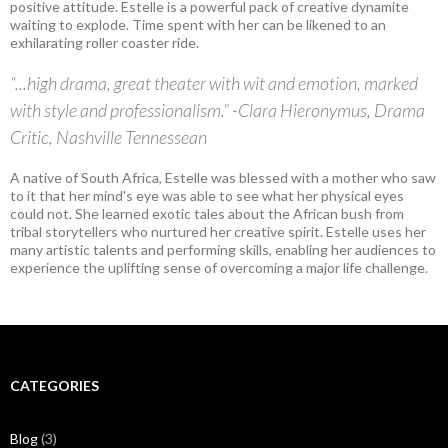
positive attitude. Estelle is a powerful pack of creative dynamite
waiting to explode. Time spent with her can be likened to an
exhilarating roller coaster ride.
“...high drama, great theater with wit and emotion, marked
with style and professionalism.” -Clara Hieronymus, Drama
Critic, Nashville Tennessean
A native of South Africa, Estelle was blessed with a mother who saw
to it that her mind's eye was able to see what her physical eyes
could not. She learned exotic tales about the African bush from
tribal storytellers who nurtured her creative spirit. Estelle uses her
many artistic talents and performing skills, enabling her audiences to
experience the uplifting sense of overcoming a major life challenge.
CATEGORIES
Blog
(3)