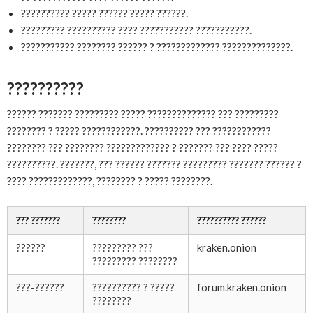
?????????? ????? ?????? ????? ??????.
????????? ?????????? ???? ??????????? ???????????.
??????????? ???????? ?????? ? ????????????? ??????????????.
??????????
?????? ??????? ????????? ????? ?????????????? ??? ?????????
???????? ? ????? ????????????. ?????????? ??? ????????????
???????? ??? ???????? ????????????? ? ??????? ??? ???? ?????
??????????. ???????, ??? ?????? ??????? ????????? ??????? ?????? ?
???? ?????????????, ???????? ? ????? ????????.
??? ???????
????????
?????????? ??????
??????
????????? ???
kraken.onion
????????? ????????
???-??????
?????????? ? ?????
forum.kraken.onion
????????