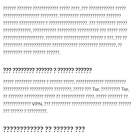
?????? ??????? ???????????? ????? ????, ??? ???????????? ?????
????????????????? ????????. ????????? ???????????? ???????
??????? ???????????? ? ??????????????????. ??? ????????? ?????
?????????????, ??????????? ????????? ?????????? ??? ????? ????
???????????????????. ???????? ???????????? ?????? ? ???, ??? ??
????????? ????????????? ???????????? ????????? ????????, ??
????????? ???? ?????? ??????.
??? ???????? ?????? ? ?????? ??????
????? ???????? ?????? ? ?????? ?????, ????????????? ??????????
???????????? ??????????? ????????, ????? ??? Tor. ????????? Tor,
?? ??????? ????????? ????? ?? ??????????? ????. ????? ??????? ??
????????????? VPN, ??? ????????? ?????????????? ??????? ??????
??? ?????? ? ?????????.
???????????? ?? ?????? ???