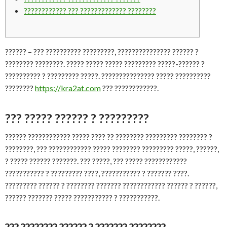
???????????? ??? ????????????? ????????
?????? – ??? ?????????? ?????????, ??????????????? ?????? ?
???????? ????????. ????? ????? ????? ????????? ?????-?????? ?
?????????? ? ????????? ?????. ??????????????? ????? ??????????
????????
https://kra2at.com
??? ????????????.
??? ????? ?????? ? ?????????
?????? ???????????? ????? ???? ?? ???????? ????????? ???????? ?
????????, ??? ???????????? ????? ???????? ????????? ?????, ??????,
? ????? ?????? ???????. ??? ?????, ??? ????? ????????????
??????????? ? ????????? ????, ??????????? ? ??????? ????.
????????? ?????? ? ???????? ??????? ???????????? ?????? ? ??????,
?????? ??????? ????? ??????????? ? ???????????.