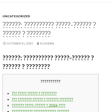
UNCATEGORIZED
??????: ?????????? ?????-?????? ?
?????? ? ????????
OCTOBER 31, 2025
ECONDRA
??????: ?????????? ?????-?????? ?
?????? ? ????????
??????????
??? ????? ?????? ? ?????????
??? ???????? ?????? ? ??????? ????????
??????? ?????-?????? ? 2026 ????
???????????? ????????????? ???????