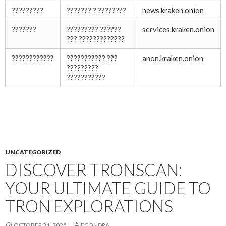
?????????
??????? ? ????????
news.kraken.onion
???????
????????? ??????
services.kraken.onion
??? ?????????????
????????????
??????????? ???
anon.kraken.onion
?????????
???????????
UNCATEGORIZED
DISCOVER TRONSCAN:
YOUR ULTIMATE GUIDE TO
TRON EXPLORATIONS
OCTOBER 31, 2025
ECONDRA