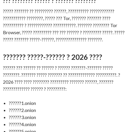
??? ???????? ?????? ? ??????? ????????
????? ??????? ?? ????????? ??????, ?????????? ????????????
??????????? ????????, ????? ??? Tor, ??????? ??????? ????
?????????? ? ???????????? ???????????. ??????? ???????? Tor
Browser, ????? ????????? ??? ??? ?????? ? ????????? ?????. ?????
????? ??????? ?????-??????, ??????????????? ???????.
??????? ?????-?????? ? 2026 ????
?????? ??? ?????? ?? ?????? ? ?????? ???????-??????? ?????
????????. ??????? ????? ??????? ?? ????????????? ??????????. ?
2026 ???? ???? ???????? ????????? ??????? ??????, ???????
????????????? ?????? ? ?????????:
??????1.onion
??????2.onion
??????3.onion
??????4.onion
??????5.onion