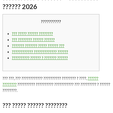
?????? 2026
??????????
??? ????? ?????? ????????
??? ???????? ?????? ??????
??????? ??????? ????? ?????? ???
???????????? ????????????? ??????
?????????? ?????? ? ??????? ??????
??? ???, ??? ???????????? ?????????? ???????? ? ????,
??????
????????
?????????? ?????????? ??????????? ??? ????????? ? ??????
????????.
??? ????? ?????? ????????