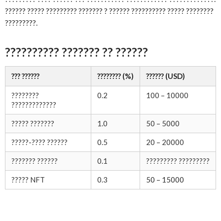
?????? ????? ????????? ??????? ? ?????? ?????????? ????? ????????
?????????.
?????????? ??????? ?? ??????
??? ??????
???????? (%)
?????? (USD)
????????
0.2
100 – 10000
?????????????
????? ???????
1.0
50 – 5000
?????-???? ??????
0.5
20 – 20000
??????? ??????
0.1
????????? ?????????
????? NFT
0.3
50 – 15000