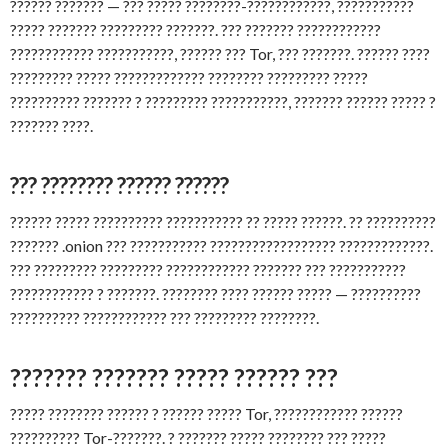
?????? ??????? — ??? ????? ????????-????????????, ???????????
????? ??????? ????????? ???????. ??? ??????? ????????????
???????????? ???????????, ?????? ??? Tor, ??? ???????. ?????? ????
????????? ????? ????????????? ???????? ????????? ?????
?????????? ??????? ? ????????? ???????????, ??????? ?????? ????? ?
??????? ????.
??? ???????? ?????? ??????
?????? ????? ?????????? ??????????? ?? ????? ??????. ?? ??????????
??????? .onion ??? ??????????? ?????????????????? ?????????????.
??? ????????? ????????? ???????????? ??????? ??? ???????????
???????????? ? ???????. ???????? ???? ?????? ????? — ??????????
?????????? ???????????? ??? ????????? ????????.
??????? ??????? ????? ?????? ???
????? ???????? ?????? ? ?????? ????? Tor, ???????????? ??????
?????????? Tor-???????. ? ??????? ????? ???????? ??? ?????