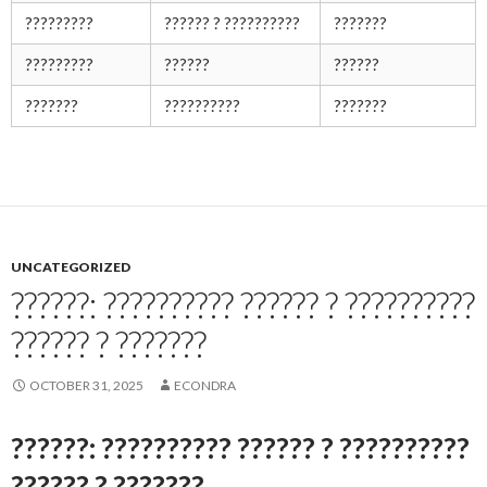
?????????
?????? ? ??????????
???????
?????????
??????
??????
???????
??????????
???????
UNCATEGORIZED
??????: ?????????? ?????? ? ??????????
?????? ? ???????
OCTOBER 31, 2025
ECONDRA
??????: ?????????? ?????? ? ??????????
?????? ? ???????