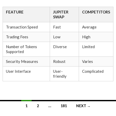
FEATURE
JUPITER
COMPETITORS
SWAP
Transaction Speed
Fast
Average
Trading Fees
Low
High
Number of Tokens
Diverse
Limited
Supported
Security Measures
Robust
Varies
User Interface
User-
Complicated
friendly
Posts
1
2
…
181
NEXT →
navigation