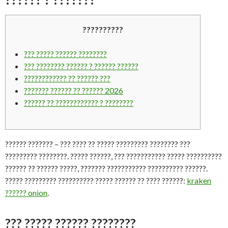
??????????
??? ????? ?????? ????????
??? ???????? ?????? ? ?????? ??????
???????????? ?? ?????? ???
??????? ?????? ?? ?????? 2026
?????? ?? ???????????? ? ????????
?????? ??????? – ??? ???? ?? ????? ????????? ???????? ???
????????? ????????. ????? ??????, ??? ??????????? ????? ??????????
?????? ?? ?????? ?????, ??????? ??????????? ?????????? ??????.
????? ????????? ?????????? ????? ?????? ?? ???? ??????:
kraken
?????? onion
.
??? ????? ?????? ????????