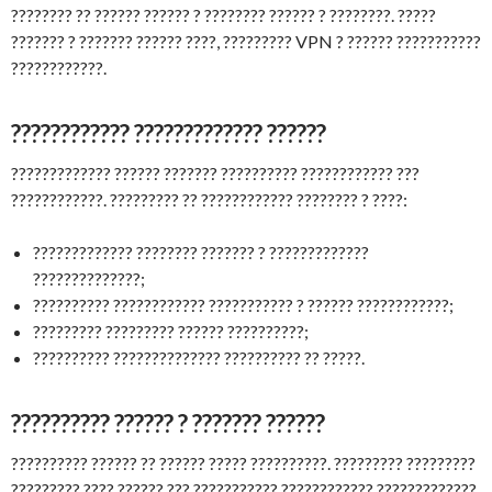
???????? ?? ?????? ?????? ? ???????? ?????? ? ????????. ?????
??????? ? ??????? ?????? ????, ????????? VPN ? ?????? ???????????
????????????.
???????????? ????????????? ??????
????????????? ?????? ??????? ?????????? ???????????? ???
????????????. ????????? ?? ???????????? ???????? ? ????:
????????????? ???????? ??????? ? ?????????????
??????????????;
?????????? ???????????? ??????????? ? ?????? ????????????;
????????? ????????? ?????? ??????????;
?????????? ?????????????? ?????????? ?? ?????.
?????????? ?????? ? ??????? ??????
?????????? ?????? ?? ?????? ????? ??????????. ????????? ?????????
????????? ???? ?????? ??? ??????????? ???????????? ?????????????.