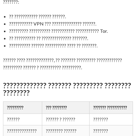
???????:
?? ??????????? ?????? ??????.
??????????? VPN ??? ?????????????? ??????.
????????? ?????????? ??????????? ??????????? Tor.
?? ?????????? ?? ?????????????? ???????.
?????????? ?????? ?????????? ???? ?? ???????.
?????? ???? ?????????????, ?? ??????? ????????? ????????????
????????? ?????? ? ?????????? ?????????.
????????????? ??????? ????????? ????????
????????
?????????
??? ????????
??????? ???????????
??????
?????? ? ??????
???????
??????????????
???????? ??????
???????