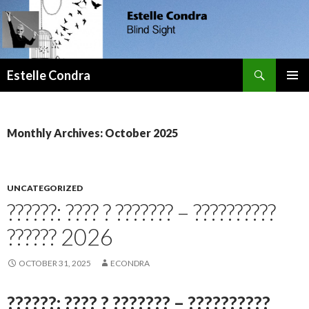
Search
Estelle Condra
SKIP
TO
CONTENT
Monthly Archives: October 2025
UNCATEGORIZED
??????: ???? ? ??????? – ??????????
?????? 2026
OCTOBER 31, 2025
ECONDRA
??????: ???? ? ??????? – ??????????