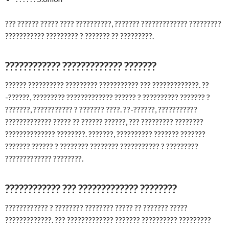
??? ?????? ????? ???? ??????????, ??????? ????????????? ?????????
??????????? ????????? ? ??????? ?? ?????????.
???????????? ????????????? ???????
?????? ?????????? ????????? ??????????? ??? ?????????????. ??
-??????, ????????? ????????????? ?????? ? ?????????? ??????? ?
???????, ??????????? ? ??????? ????. ??-??????, ???????????
????????????? ????? ?? ?????? ??????, ??? ????????? ????????
?????????????? ????????. ???????, ?????????? ??????? ???????
??????? ?????? ? ???????? ???????? ??????????? ? ?????????
????????????? ????????.
???????????? ??? ????????????? ????????
???????????? ? ???????? ???????? ????? ?? ??????? ?????
?????????????. ??? ????????????? ??????? ?????????? ?????????